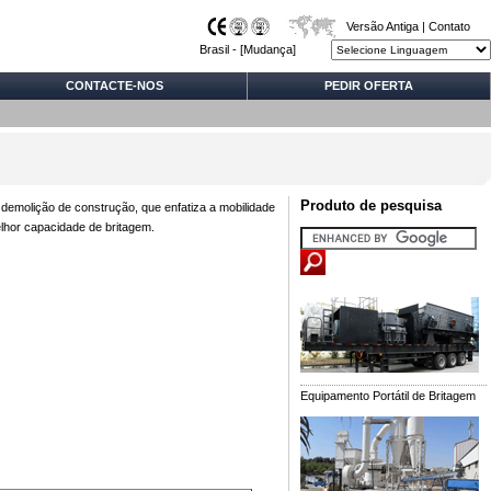
Versão Antiga
|
Contato
Brasil - [
Mudança
]
CONTACTE-NOS
PEDIR OFERTA
Produto de pesquisa
emolição de construção, que enfatiza a mobilidade
elhor capacidade de britagem.
Equipamento Portátil de Britagem