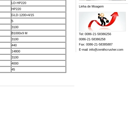
LD-HP220
Linha de Moagem
HP220
GLD-1200×4/15
5
3100
B1000x9 M
Tel: 0086-21-58386256
3100
0086-21-58386258
Fax: 0086-21-58385887
440
E-mail:
info@zenithcrusher.com
14800
3100
4000
45