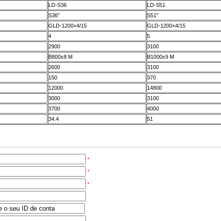
LD-S36
LD-S51
S36"
S51"
GLD-1200×4/15
GLD-1200×4/15
4
5
2900
3100
B800x8 M
B1000x9 M
2600
3100
150
370
12000
14800
3000
3100
3700
4000
34.4
51
*
*
*