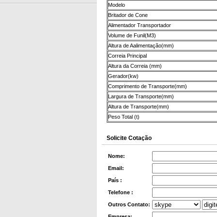
Modelo
Britador de Cone
Alimentador Transportador
Volume de Funil(M3)
Altura de Aalimentação(mm)
Correia Principal
Altura da Correia (mm)
Gerador(kw)
Comprimento de Transporte(mm)
Largura de Transporte(mm)
Altura de Transporte(mm)
Peso Total (t)
Solicite Cotação
Nome:
Email:
País :
Telefone :
Outros Contato:
Empresa: