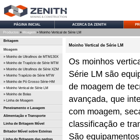
PÁGINA INICIAL
ACERCA DA ZENITH
PR
Productos
»
Moagem
» Moinho Vertical de Série LM
Britagem
Moinho Vertical de Série LM
Moagem
» Moinho de Ultrafinos de MTM130X
Os moinhos vertic
» Moinho de Trapézio de Série MTM
» Moinho de Ultrafinos de Série XZM
Série LM são equ
» Moinho Trapézio de Série MTW
» Moinho de Pó Grosso Série-HM
de moagem de tec
» Moinho Vertical de Série LM
» Moinho de Bolas
avançada, que int
» Linha de Moagem
Peneiramento e Lavagem
com moagem, sec
Alimentação e Transporte
classificação e tra
Linha de Britagem Móvel
Britador Móvel sobre Esteiras
São equipamentos 
Linha de Britagem das pedras